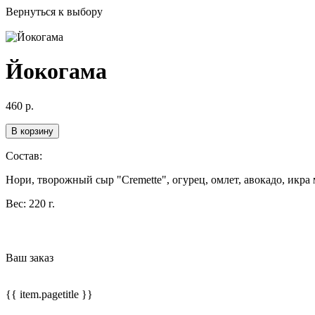
Вернуться к выбору
Йокогама
460
р.
В корзину
Состав:
Нори, творожный сыр "Cremette", огурец, омлет, авокадо, икра м
Вес:
220 г.
Ваш заказ
{{ item.pagetitle }}