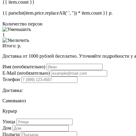
{{ item.count }}
{{ parseInt(item.price.replaceAll(' ', '')) * item.count }}
р.
Количество персон
1
Итого:
р.
Доставка от 1000 рублей бесплатно. Уточняйте подробности у 
Имя (необязательно)
E-Mail (необязательно)
Телефон
Доставка:
Самовывоз
Курьер
Улица
Дом
Подъезд