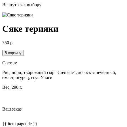
Вернуться к выбору
Сяке терияки
350
р.
В корзину
Состав:
Рис, нори, творожный сыр "Cremette", лосось запечённый,
омлет, огурец, соус Унаги
Вес:
290 г.
Ваш заказ
{{ item.pagetitle }}